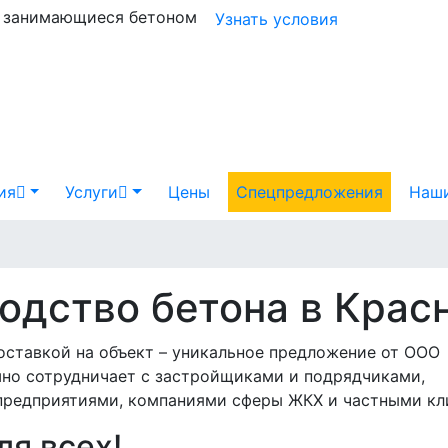
и занимающиеся бетоном
Узнать условия
ия
Услуги
Цены
Спецпредложения
Наши
одство бетона в Крас
оставкой на объект – уникальное предложение от ООО
шно сотрудничает с застройщиками и подрядчиками,
редприятиями, компаниями сферы ЖКХ и частными кл
ля всех!