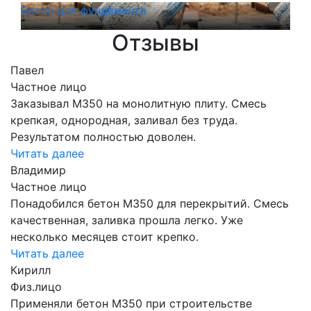
Бетон для фундамента
Бет
Отзывы
Павел
Частное лицо
Заказывал М350 на монолитную плиту. Смесь
крепкая, однородная, заливал без труда.
Результатом полностью доволен.
Читать далее
Владимир
Частное лицо
Понадобился бетон М350 для перекрытий. Смесь
качественная, заливка прошла легко. Уже
несколько месяцев стоит крепко.
Читать далее
Кирилл
Физ.лицо
Применяли бетон М350 при строительстве