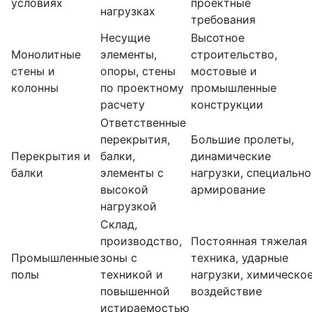
условиях
проектные
нагрузках
требования
Несущие
Высотное
Монолитные
элементы,
строительство,
стены и
опоры, стены
мостовые и
колонны
по проектному
промышленные
расчету
конструкции
Ответственные
перекрытия,
Большие пролеты,
Перекрытия и
балки,
динамические
балки
элементы с
нагрузки, специально
высокой
армирование
нагрузкой
Склад,
производство,
Постоянная тяжелая
Промышленные
зоны с
техника, ударные
полы
техникой и
нагрузки, химическо
повышенной
воздействие
истираемостью