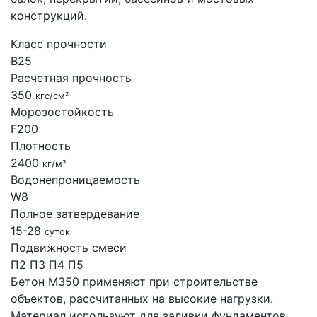
конструкций.
Класс прочности
B25
Расчетная прочность
350
кгс/см²
Морозостойкость
F200
Плотность
2400
кг/м³
Водонепроницаемость
W8
Полное затвердевание
15-28
суток
Подвижность смеси
П2
П3
П4
П5
Бетон М350 применяют при строительстве
объектов, рассчитанных на высокие нагрузки.
Материал используют для заливки фундаментов,